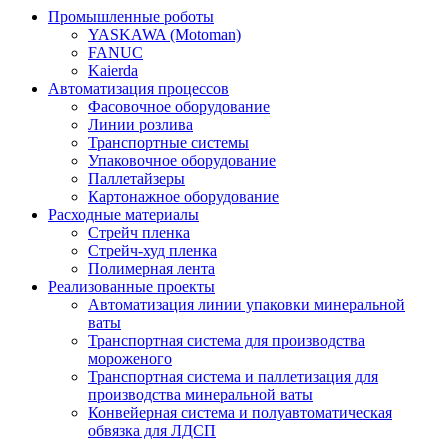
Промышленные роботы
YASKAWA (Motoman)
FANUC
Kaierda
Автоматизация процессов
Фасовочное оборудование
Линии розлива
Транспортные системы
Упаковочное оборудование
Паллетайзеры
Картонажное оборудование
Расходные материалы
Стрейч пленка
Стрейч-худ пленка
Полимерная лента
Реализованные проекты
Автоматизация линии упаковки минеральной
ваты
Транспортная система для производства
мороженого
Транспортная система и паллетизация для
производства минеральной ваты
Конвейерная система и полуавтоматическая
обвязка для ЛДСП