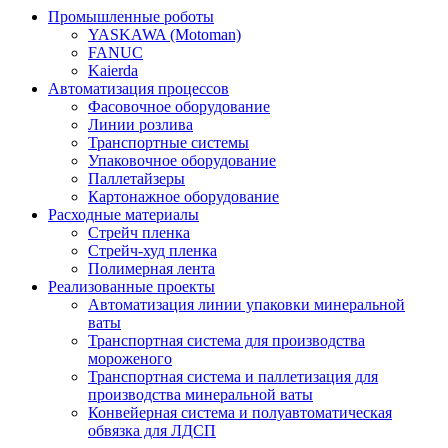
Промышленные роботы
YASKAWA (Motoman)
FANUC
Kaierda
Автоматизация процессов
Фасовочное оборудование
Линии розлива
Транспортные системы
Упаковочное оборудование
Паллетайзеры
Картонажное оборудование
Расходные материалы
Стрейч пленка
Стрейч-худ пленка
Полимерная лента
Реализованные проекты
Автоматизация линии упаковки минеральной
ваты
Транспортная система для производства
мороженого
Транспортная система и паллетизация для
производства минеральной ваты
Конвейерная система и полуавтоматическая
обвязка для ЛДСП