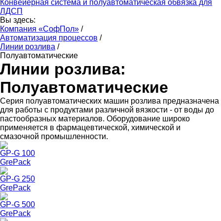
Конвейерная система и полуавтоматическая обвязка для
ЛДСП
Вы здесь:
Компания «СофПол»
/
Автоматизация процессов
/
Линии розлива
/
Полуавтоматические
Линии розлива:
Полуавтоматические
Серия полуавтоматических машин розлива предназначена
для работы с продуктами различной вязкости - от воды до
пастообразных материалов. Оборудование широко
применяется в фармацевтической, химической и
смазочной промышленности.
GP-G 100
GrePack
GP-G 250
GrePack
GP-G 500
GrePack